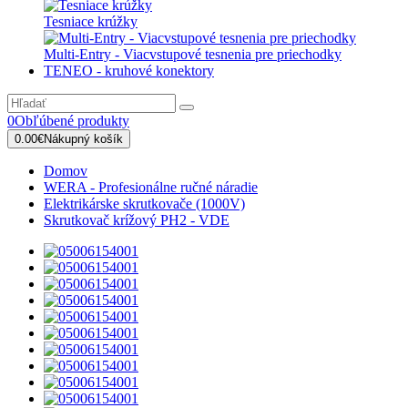
Tesniace krúžky
Multi-Entry - Viacvstupové tesnenia pre priechodky
TENEO - kruhové konektory
0
Obľúbené produkty
0.00€
Nákupný košík
Domov
WERA - Profesionálne ručné náradie
Elektrikárske skrutkovače (1000V)
Skrutkovač krížový PH2 - VDE