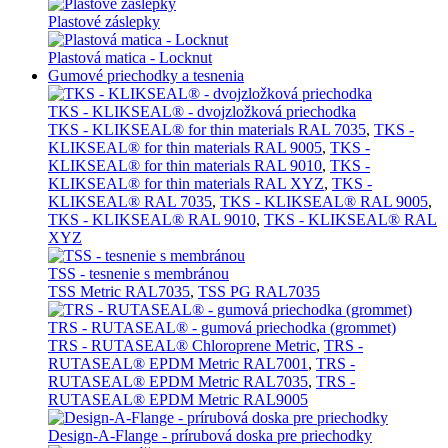
Plastové záslepky
Plastová matica - Locknut
Gumové priechodky a tesnenia
TKS - KLIKSEAL® - dvojzložková priechodka
TKS - KLIKSEAL® for thin materials RAL 7035
,
TKS -
KLIKSEAL® for thin materials RAL 9005
,
TKS -
KLIKSEAL® for thin materials RAL 9010
,
TKS -
KLIKSEAL® for thin materials RAL XYZ
,
TKS -
KLIKSEAL® RAL 7035
,
TKS - KLIKSEAL® RAL 9005
,
TKS - KLIKSEAL® RAL 9010
,
TKS - KLIKSEAL® RAL
XYZ
TSS - tesnenie s membránou
TSS Metric RAL7035
,
TSS PG RAL7035
TRS - RUTASEAL® - gumová priechodka (grommet)
TRS - RUTASEAL® Chloroprene Metric
,
TRS -
RUTASEAL® EPDM Metric RAL7001
,
TRS -
RUTASEAL® EPDM Metric RAL7035
,
TRS -
RUTASEAL® EPDM Metric RAL9005
Design-A-Flange - prírubová doska pre priechodky