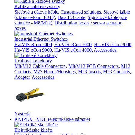
Káble a káblové zväzky
Sieťové a dátové káble
,
Customised solutions
,
Sieťové káble
(s koncovkami RJ45)
,
Data FO cable
,
Signálové káble (pre
snímače - M8/M12)
,
Distribution boxes / sensor actuator
boxes
Industrial Ethernet Switches
Ha-VIS eCon 2000
,
Ha-VIS eCon 7000
,
Ha-VIS eCon 3000
,
Ha-VIS eCon 9000
,
Ha-VIS eCon 4000
,
Accessories
Kruhové konektory
M8/M12 Cable Connector
,
M8/M12 PCB Connectors
,
M12
Contacts
,
M23 Hoods/Housings
,
M23 Inserts
,
M23 Contacts
,
Adapter
,
Accessories
Nástroje
KNIPEX - VDE (elektrikárske náradie)
Elektrikárske kliešte