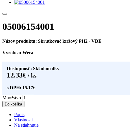
05006154001
Názov produktu: Skrutkovač krížový PH2 - VDE
Výrobca: Wera
Dostupnosť: Skladom 4ks
12.33€
/ ks
s DPH: 15.17€
Množstvo
Do košíka
Popis
Vlastnosti
Na stiahnutie