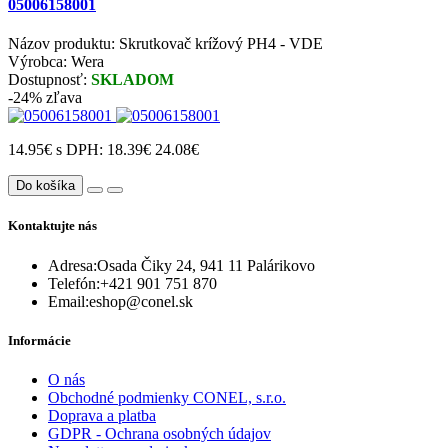
05006158001
Názov produktu: Skrutkovač krížový PH4 - VDE
Výrobca: Wera
Dostupnosť:
SKLADOM
-24% zľava
14.95€
s DPH: 18.39€
24.08€
Do košíka
Kontaktujte nás
Adresa:
Osada Čiky 24, 941 11 Palárikovo
Telefón:
+421 901 751 870
Email:
eshop@conel.sk
Informácie
O nás
Obchodné podmienky CONEL, s.r.o.
Doprava a platba
GDPR - Ochrana osobných údajov