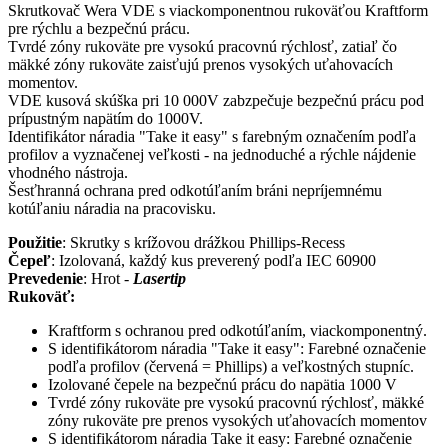
Skrutkovač Wera VDE s viackomponentnou rukoväťou Kraftform
pre rýchlu a bezpečnú prácu.
Tvrdé zóny rukoväte pre vysokú pracovnú rýchlosť, zatiaľ čo
mäkké zóny rukoväte zaisťujú prenos vysokých uťahovacích
momentov.
VDE kusová skúška pri 10 000V zabzpečuje bezpečnú prácu pod
prípustným napätím do 1000V.
Identifikátor náradia "Take it easy" s farebným označením podľa
profilov a vyznačenej veľkosti - na jednoduché a rýchle nájdenie
vhodného nástroja.
Šesťhranná ochrana pred odkotúľaním bráni nepríjemnému
kotúľaniu náradia na pracovisku.
Použitie
: Skrutky s krížovou drážkou Phillips-Recess
Čepeľ
: Izolovaná, každý kus preverený podľa IEC 60900
Prevedenie
: Hrot -
Lasertip
Rukoväť:
Kraftform s ochranou pred odkotúľaním, viackomponentný.
S identifikátorom náradia "Take it easy": Farebné označenie
podľa profilov (červená = Phillips) a veľkostných stupníc.
Izolované čepele na bezpečnú prácu do napätia 1000 V
Tvrdé zóny rukoväte pre vysokú pracovnú rýchlosť, mäkké
zóny rukoväte pre prenos vysokých uťahovacích momentov
S identifikátorom náradia Take it easy: Farebné označenie