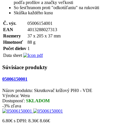
podľa profilov a značky veľkosti
So šesťhranom proti "odkotúľaniu" na rukoväti
Skúška každého kusu
Č. výr.
05006154001
EAN
4013288027313
Rozmery
37 x 205 x 37 mm
Hmotnosť
88 g
Počet dielov
1
Data sheet
Súvisiace produkty
05006150001
Názov produktu: Skrutkovač krížový PH0 - VDE
Výrobca: Wera
Dostupnosť:
SKLADOM
-3% zľava
6.80€
s DPH: 8.36€
8.66€