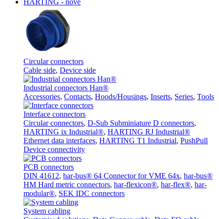
HARTING - nové
Circular connectors
Cable side
,
Device side
Industrial connectors Han®
Accessories
,
Contacts
,
Hoods/Housings
,
Inserts
,
Series
,
Tools
Interface connectors
Circular connectors
,
D-Sub Subminiature D connectors
,
HARTING ix Industrial®
,
HARTING RJ Industrial®
Ethernet data interfaces
,
HARTING T1 Industrial
,
PushPull
Device connectivity
PCB connectors
DIN 41612
,
har-bus® 64 Connector for VME 64x
,
har-bus®
HM Hard metric connectors
,
har-flexicon®
,
har-flex®
,
har-
modular®
,
SEK IDC connectors
System cabling