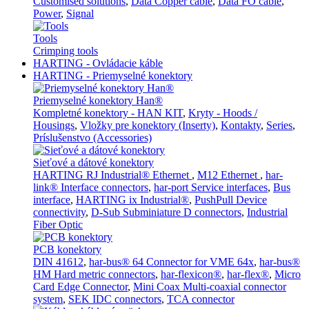
Customised solutions
,
Data Copper cable
,
Data FO cable
,
Power
,
Signal
Tools
Crimping tools
HARTING - Ovládacie káble
HARTING - Priemyselné konektory
Priemyselné konektory Han®
Kompletné konektory - HAN KIT
,
Kryty - Hoods /
Housings
,
Vložky pre konektory (Inserty)
,
Kontakty
,
Series
,
Príslušenstvo (Accessories)
Sieťové a dátové konektory
HARTING RJ Industrial® Ethernet
,
M12 Ethernet
,
har-
link® Interface connectors
,
har-port Service interfaces
,
Bus
interface
,
HARTING ix Industrial®
,
PushPull Device
connectivity
,
D-Sub Subminiature D connectors
,
Industrial
Fiber Optic
PCB konektory
DIN 41612
,
har-bus® 64 Connector for VME 64x
,
har-bus®
HM Hard metric connectors
,
har-flexicon®
,
har-flex®
,
Micro
Card Edge Connector
,
Mini Coax Multi-coaxial connector
system
,
SEK IDC connectors
,
TCA connector