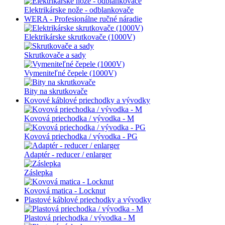
Elektrikárske nože - odblankovače
WERA - Profesionálne ručné náradie
Elektrikárske skrutkovače (1000V)
Skrutkovače a sady
Vymeniteľné čepele (1000V)
Bity na skrutkovače
Kovové káblové priechodky a vývodky
Kovová priechodka / vývodka - M
Kovová priechodka / vývodka - PG
Adaptér - reducer / enlarger
Záslepka
Kovová matica - Locknut
Plastové káblové priechodky a vývodky
Plastová priechodka / vývodka - M