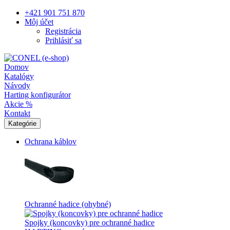
+421 901 751 870
Môj účet
Registrácia
Prihlásiť sa
Domov
Katalógy
Návody
Harting konfigurátor
Akcie %
Kontakt
Kategórie
Ochrana káblov
Ochranné hadice (ohybné)
Spojky (koncovky) pre ochranné hadice