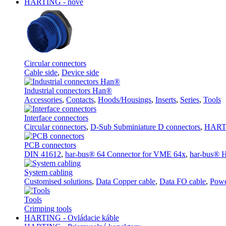
HARTING - nové
Circular connectors
Cable side
,
Device side
Industrial connectors Han®
Accessories
,
Contacts
,
Hoods/Housings
,
Inserts
,
Series
,
Tools
Interface connectors
Circular connectors
,
D-Sub Subminiature D connectors
,
HARTI
PCB connectors
DIN 41612
,
har-bus® 64 Connector for VME 64x
,
har-bus® H
System cabling
Customised solutions
,
Data Copper cable
,
Data FO cable
,
Powe
Tools
Crimping tools
HARTING - Ovládacie káble