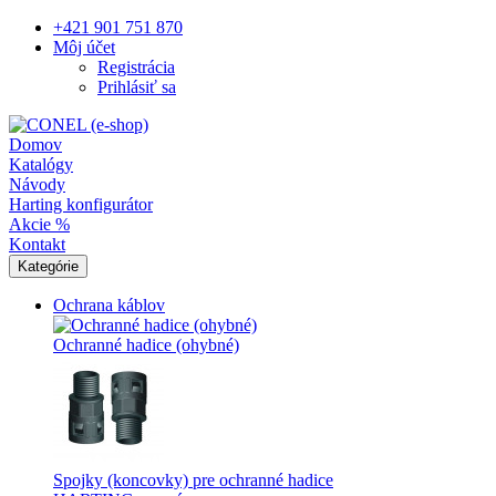
+421 901 751 870
Môj účet
Registrácia
Prihlásiť sa
Domov
Katalógy
Návody
Harting konfigurátor
Akcie %
Kontakt
Kategórie
Ochrana káblov
Ochranné hadice (ohybné)
Spojky (koncovky) pre ochranné hadice