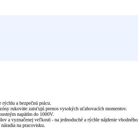
rýchlu a bezpečnú prácu.
 zóny rukoväte zaisťujú prenos vysokých uťahovacích momentov.
ípustným napätím do 1000V.
ilov a vyznačenej veľkosti - na jednoduché a rýchle nájdenie vhodného 
náradia na pracovisku.