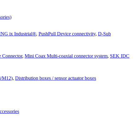
ories)
G ix Industrial®
,
PushPull Device connectivity
,
D-Sub
e Connector
,
Mini Coax Multi-coaxial connector system
,
SEK IDC
M8/M12)
,
Distribution boxes / sensor actuator boxes
ccessories