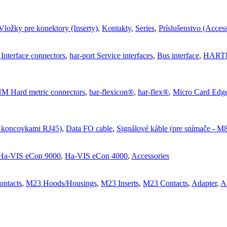
Vložky pre konektory (Inserty)
,
Kontakty
,
Series
,
Príslušenstvo (Access
 Interface connectors
,
har-port Service interfaces
,
Bus interface
,
HARTIN
M Hard metric connectors
,
har-flexicon®
,
har-flex®
,
Micro Card Edg
s koncovkami RJ45)
,
Data FO cable
,
Signálové káble (pre snímače - 
Ha-VIS eCon 9000
,
Ha-VIS eCon 4000
,
Accessories
ntacts
,
M23 Hoods/Housings
,
M23 Inserts
,
M23 Contacts
,
Adapter
,
A