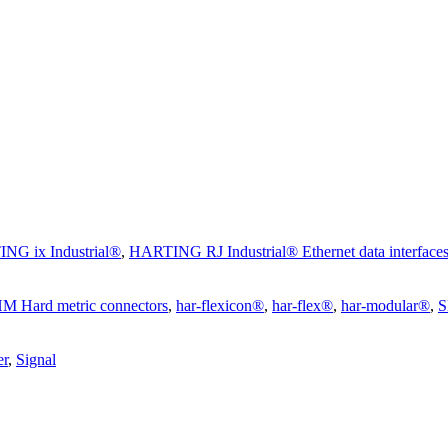
NG ix Industrial®
,
HARTING RJ Industrial® Ethernet data interface
M Hard metric connectors
,
har-flexicon®
,
har-flex®
,
har-modular®
,
S
r
,
Signal