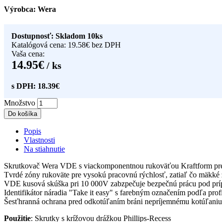
Výrobca: Wera
Dostupnosť: Skladom 10ks
Katalógová cena: 19.58€ bez DPH
Vaša cena:
14.95€
/ ks
s DPH: 18.39€
Množstvo
Do košíka
Popis
Vlastnosti
Na stiahnutie
Skrutkovač Wera VDE s viackomponentnou rukoväťou Kraftform pre 
Tvrdé zóny rukoväte pre vysokú pracovnú rýchlosť, zatiaľ čo mäkké
VDE kusová skúška pri 10 000V zabzpečuje bezpečnú prácu pod pr
Identifikátor náradia "Take it easy" s farebným označením podľa prof
Šesťhranná ochrana pred odkotúľaním bráni nepríjemnému kotúľaniu 
Použitie
: Skrutky s krížovou drážkou Phillips-Recess