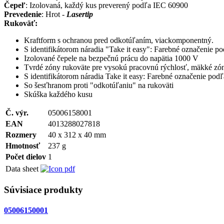
Čepeľ
: Izolovaná, každý kus preverený podľa IEC 60900
Prevedenie
: Hrot -
Lasertip
Rukoväť:
Kraftform s ochranou pred odkotúľaním, viackomponentný.
S identifikátorom náradia "Take it easy": Farebné označenie pod
Izolované čepele na bezpečnú prácu do napätia 1000 V
Tvrdé zóny rukoväte pre vysokú pracovnú rýchlosť, mäkké z
S identifikátorom náradia Take it easy: Farebné označenie podľ
So šesťhranom proti "odkotúľaniu" na rukoväti
Skúška každého kusu
Č. výr.
05006158001
EAN
4013288027818
Rozmery
40 x 312 x 40 mm
Hmotnosť
237 g
Počet dielov
1
Data sheet
Súvisiace produkty
05006150001