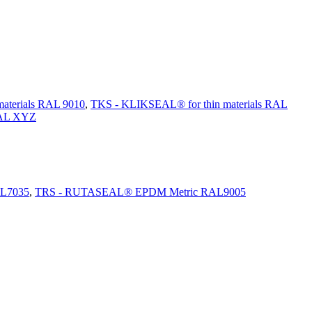
aterials RAL 9010
,
TKS - KLIKSEAL® for thin materials RAL
AL XYZ
L7035
,
TRS - RUTASEAL® EPDM Metric RAL9005