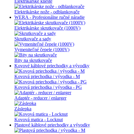
Elektrikárske kliešte
Elektrikárske nože - odblankovače
WERA - Profesionálne ručné náradie
Elektrikárske skrutkovače (1000V)
Skrutkovače a sady
Vymeniteľné čepele (1000V)
Bity na skrutkovače
Kovové káblové priechodky a vývodky
Kovová priechodka / vývodka - M
Kovová priechodka / vývodka - PG
Adaptér - reducer / enlarger
Záslepka
Kovová matica - Locknut
Plastové káblové priechodky a vývodky