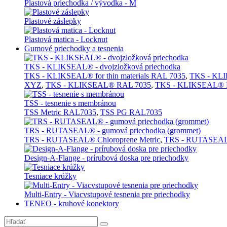
Plastová priechodka / vývodka - M
Plastové záslepky
Plastová matica - Locknut
Gumové priechodky a tesnenia
TKS - KLIKSEAL® - dvojzložková priechodka
TKS - KLIKSEAL® for thin materials RAL 7035
,
TKS - KLIK
XYZ
,
TKS - KLIKSEAL® RAL 7035
,
TKS - KLIKSEAL® 
TSS - tesnenie s membránou
TSS Metric RAL7035
,
TSS PG RAL7035
TRS - RUTASEAL® - gumová priechodka (grommet)
TRS - RUTASEAL® Chloroprene Metric
,
TRS - RUTASEAL
Design-A-Flange - prírubová doska pre priechodky
Tesniace krúžky
Multi-Entry - Viacvstupové tesnenia pre priechodky
TENEO - kruhové konektory