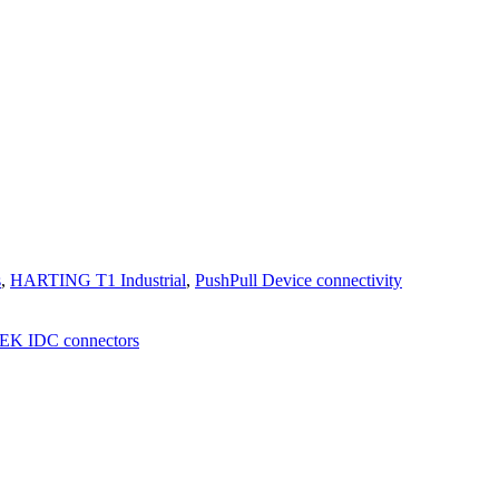
s
,
HARTING T1 Industrial
,
PushPull Device connectivity
EK IDC connectors