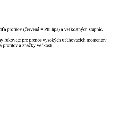
ľa profilov (červená = Phillips) a veľkostných stupníc.
óny rukoväte pre prenos vysokých uťahovacích momentov
a profilov a značky veľkosti