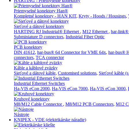
HARTING - Priemyselné konektory
Priemyselné konektory Han®
Kompletné konektory - HAN KIT
,
Kryty - Hoods / Housings
,
Sieťové a dátové konektory
HARTING RJ Industrial® Ethernet
,
M12 Ethernet
,
har-link®
Subminiature D connectors
,
Industrial Fiber Optic
PCB konektory
DIN 41612
,
har-bus® 64 Connector for VME 64x
,
har-bus® H
connectors
,
TCA connector
Káble a káblové zväzky
Sieťové a dátové káble
,
Customised solutions
,
Sieťové káble (
Industrial Ethernet Switches
Ha-VIS eCon 2000
,
Ha-VIS eCon 7000
,
Ha-VIS eCon 3000
,
Kruhové konektory
M8/M12 Cable Connector
,
M8/M12 PCB Connectors
,
M12 Co
Nástroje
KNIPEX - VDE (elektrikárske náradie)