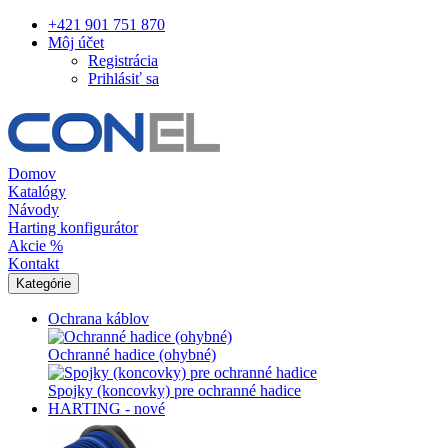
+421 901 751 870
Môj účet
Registrácia
Prihlásiť sa
Domov
Katalógy
Návody
Harting konfigurátor
Akcie %
Kontakt
Kategórie
Ochrana káblov
Ochranné hadice (ohybné)
Spojky (koncovky) pre ochranné hadice
HARTING - nové