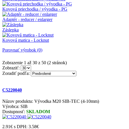
Kovová priechodka / vývodka - PG
Adaptér - reducer / enlarger
Záslepka
Kovová matica - Locknut
Porovnať výrobok (0)
Zobrazenie 1 až 30 z 50 (2 stránok)
Zobraziť:
Zoradiť podľa:
C5220040
Názov produktu: Vývodka M20 SIB-TEC (4-10mm)
Výrobca: SIB
Dostupnosť:
SKLADOM
2.91€
s DPH: 3.58€