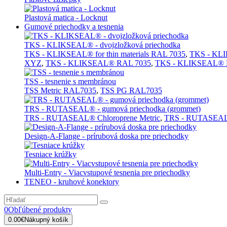
Plastová matica - Locknut
Gumové priechodky a tesnenia
TKS - KLIKSEAL® - dvojzložková priechodka
TKS - KLIKSEAL® for thin materials RAL 7035
,
TKS - KLIK
XYZ
,
TKS - KLIKSEAL® RAL 7035
,
TKS - KLIKSEAL® 
TSS - tesnenie s membránou
TSS Metric RAL7035
,
TSS PG RAL7035
TRS - RUTASEAL® - gumová priechodka (grommet)
TRS - RUTASEAL® Chloroprene Metric
,
TRS - RUTASEAL
Design-A-Flange - prírubová doska pre priechodky
Tesniace krúžky
Multi-Entry - Viacvstupové tesnenia pre priechodky
TENEO - kruhové konektory
0
Obľúbené produkty
0.00€
Nákupný košík