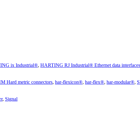
NG ix Industrial®
,
HARTING RJ Industrial® Ethernet data interface
M Hard metric connectors
,
har-flexicon®
,
har-flex®
,
har-modular®
,
S
r
,
Signal