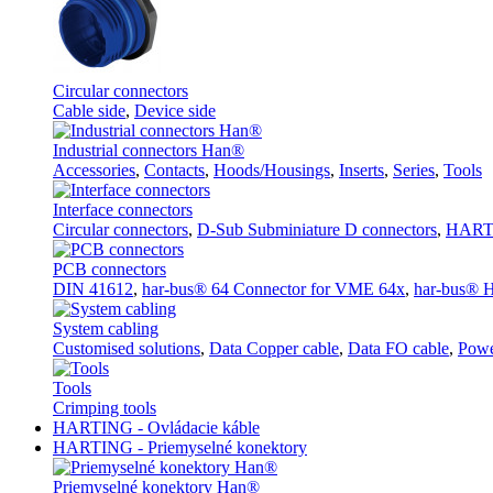
Circular connectors
Cable side
,
Device side
Industrial connectors Han®
Accessories
,
Contacts
,
Hoods/Housings
,
Inserts
,
Series
,
Tools
Interface connectors
Circular connectors
,
D-Sub Subminiature D connectors
,
HARTI
PCB connectors
DIN 41612
,
har-bus® 64 Connector for VME 64x
,
har-bus® H
System cabling
Customised solutions
,
Data Copper cable
,
Data FO cable
,
Powe
Tools
Crimping tools
HARTING - Ovládacie káble
HARTING - Priemyselné konektory
Priemyselné konektory Han®