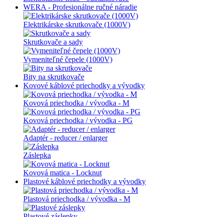
WERA - Profesionálne ručné náradie
Elektrikárske skrutkovače (1000V)
Skrutkovače a sady
Vymeniteľné čepele (1000V)
Bity na skrutkovače
Kovové káblové priechodky a vývodky
Kovová priechodka / vývodka - M
Kovová priechodka / vývodka - PG
Adaptér - reducer / enlarger
Záslepka
Kovová matica - Locknut
Plastové káblové priechodky a vývodky
Plastová priechodka / vývodka - M
Plastové záslepky