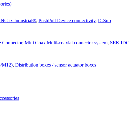
ories)
G ix Industrial®
,
PushPull Device connectivity
,
D-Sub
e Connector
,
Mini Coax Multi-coaxial connector system
,
SEK IDC
M8/M12)
,
Distribution boxes / sensor actuator boxes
ccessories