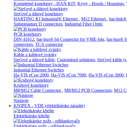
Kompletné konektory - HAN KIT
,
Kryty - Hoods / Housings
,
Sieťové a dátové konektory
HARTING RJ Industrial® Ethernet
,
M12 Ethernet
,
har-link®
Subminiature D connectors
,
Industrial Fiber Optic
PCB konektory
DIN 41612
,
har-bus® 64 Connector for VME 64x
,
har-bus® H
connectors
,
TCA connector
Káble a káblové zväzky
Sieťové a dátové káble
,
Customised solutions
,
Sieťové káble (
Industrial Ethernet Switches
Ha-VIS eCon 2000
,
Ha-VIS eCon 7000
,
Ha-VIS eCon 3000
,
Kruhové konektory
M8/M12 Cable Connector
,
M8/M12 PCB Connectors
,
M12 Co
Nástroje
KNIPEX - VDE (elektrikárske náradie)
Elektrikárske kliešte
Elektrikárske nože - odblankovače