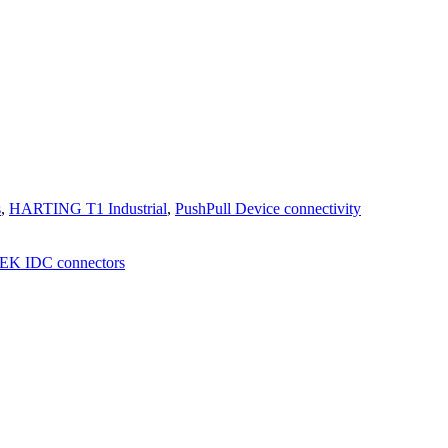
s
,
HARTING T1 Industrial
,
PushPull Device connectivity
EK IDC connectors