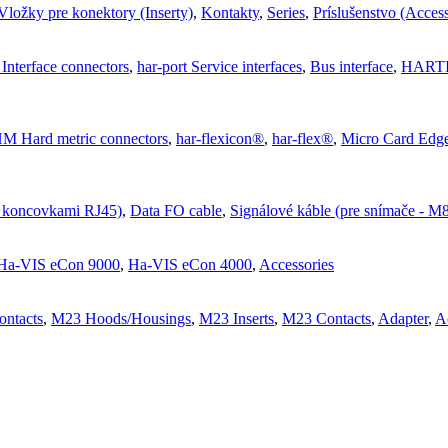
Vložky pre konektory (Inserty)
,
Kontakty
,
Series
,
Príslušenstvo (Access
 Interface connectors
,
har-port Service interfaces
,
Bus interface
,
HARTIN
M Hard metric connectors
,
har-flexicon®
,
har-flex®
,
Micro Card Edg
s koncovkami RJ45)
,
Data FO cable
,
Signálové káble (pre snímače - 
Ha-VIS eCon 9000
,
Ha-VIS eCon 4000
,
Accessories
ntacts
,
M23 Hoods/Housings
,
M23 Inserts
,
M23 Contacts
,
Adapter
,
A