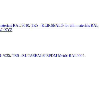
aterials RAL 9010
,
TKS - KLIKSEAL® for thin materials RAL
AL XYZ
L7035
,
TRS - RUTASEAL® EPDM Metric RAL9005