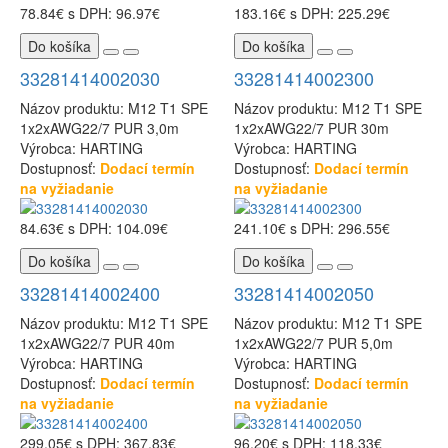
78.84€
s DPH: 96.97€
183.16€
s DPH: 225.29€
Do košíka
Do košíka
33281414002030
33281414002300
Názov produktu: M12 T1 SPE
Názov produktu: M12 T1 SPE
1x2xAWG22/7 PUR 3,0m
1x2xAWG22/7 PUR 30m
Výrobca: HARTING
Výrobca: HARTING
Dostupnosť:
Dodací termín
Dostupnosť:
Dodací termín
na vyžiadanie
na vyžiadanie
84.63€
s DPH: 104.09€
241.10€
s DPH: 296.55€
Do košíka
Do košíka
33281414002400
33281414002050
Názov produktu: M12 T1 SPE
Názov produktu: M12 T1 SPE
1x2xAWG22/7 PUR 40m
1x2xAWG22/7 PUR 5,0m
Výrobca: HARTING
Výrobca: HARTING
Dostupnosť:
Dodací termín
Dostupnosť:
Dodací termín
na vyžiadanie
na vyžiadanie
299.05€
s DPH: 367.83€
96.20€
s DPH: 118.33€