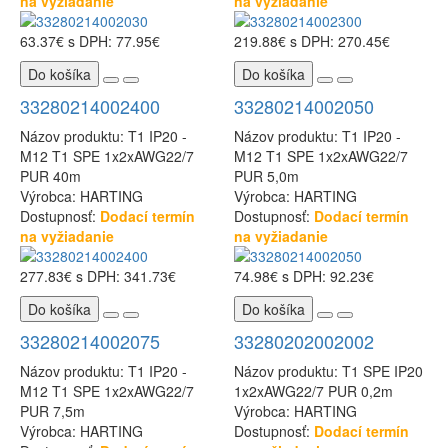
na vyžiadanie
na vyžiadanie
63.37€
s DPH: 77.95€
219.88€
s DPH: 270.45€
Do košíka
Do košíka
33280214002400
33280214002050
Názov produktu: T1 IP20 -
Názov produktu: T1 IP20 -
M12 T1 SPE 1x2xAWG22/7
M12 T1 SPE 1x2xAWG22/7
PUR 40m
PUR 5,0m
Výrobca: HARTING
Výrobca: HARTING
Dostupnosť:
Dodací termín
Dostupnosť:
Dodací termín
na vyžiadanie
na vyžiadanie
277.83€
s DPH: 341.73€
74.98€
s DPH: 92.23€
Do košíka
Do košíka
33280214002075
33280202002002
Názov produktu: T1 IP20 -
Názov produktu: T1 SPE IP20
M12 T1 SPE 1x2xAWG22/7
1x2xAWG22/7 PUR 0,2m
PUR 7,5m
Výrobca: HARTING
Výrobca: HARTING
Dostupnosť:
Dodací termín