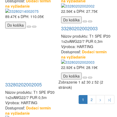
Dostupnosť:
Dodací termín
na vyžiadanie
na vyžiadanie
22.56€
s DPH: 27.75€
89.47€
s DPH: 110.05€
Do košíka
Do košíka
33280202002003
Názov produktu: T1 SPE IP20
1x2xAWG22/7 PUR 0,3m
Výrobca: HARTING
Dostupnosť:
Dodací termín
na vyžiadanie
22.92€
s DPH: 28.19€
Do košíka
Zobrazenie 1 až 30 z 52 (2
33280202002005
stránok)
Názov produktu: T1 SPE IP20
1x2xAWG22/7 PUR 0,5m
1
2
>
>|
Výrobca: HARTING
Dostupnosť:
Dodací termín
na vyžiadanie