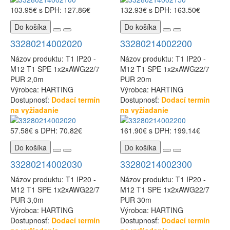
103.95€
s DPH: 127.86€
132.93€
s DPH: 163.50€
Do košíka
Do košíka
33280214002020
33280214002200
Názov produktu: T1 IP20 -
Názov produktu: T1 IP20 -
M12 T1 SPE 1x2xAWG22/7
M12 T1 SPE 1x2xAWG22/7
PUR 2,0m
PUR 20m
Výrobca: HARTING
Výrobca: HARTING
Dostupnosť:
Dodací termín
Dostupnosť:
Dodací termín
na vyžiadanie
na vyžiadanie
57.58€
s DPH: 70.82€
161.90€
s DPH: 199.14€
Do košíka
Do košíka
33280214002030
33280214002300
Názov produktu: T1 IP20 -
Názov produktu: T1 IP20 -
M12 T1 SPE 1x2xAWG22/7
M12 T1 SPE 1x2xAWG22/7
PUR 3,0m
PUR 30m
Výrobca: HARTING
Výrobca: HARTING
Dostupnosť:
Dodací termín
Dostupnosť:
Dodací termín