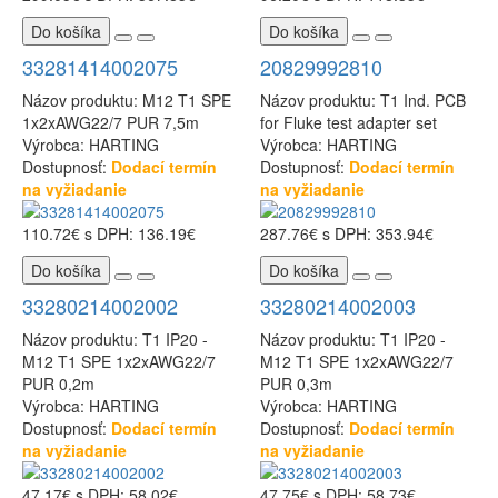
Do košíka
Do košíka
33281414002075
20829992810
Názov produktu: M12 T1 SPE
Názov produktu: T1 Ind. PCB
1x2xAWG22/7 PUR 7,5m
for Fluke test adapter set
Výrobca: HARTING
Výrobca: HARTING
Dostupnosť:
Dodací termín
Dostupnosť:
Dodací termín
na vyžiadanie
na vyžiadanie
110.72€
s DPH: 136.19€
287.76€
s DPH: 353.94€
Do košíka
Do košíka
33280214002002
33280214002003
Názov produktu: T1 IP20 -
Názov produktu: T1 IP20 -
M12 T1 SPE 1x2xAWG22/7
M12 T1 SPE 1x2xAWG22/7
PUR 0,2m
PUR 0,3m
Výrobca: HARTING
Výrobca: HARTING
Dostupnosť:
Dodací termín
Dostupnosť:
Dodací termín
na vyžiadanie
na vyžiadanie
47.17€
s DPH: 58.02€
47.75€
s DPH: 58.73€